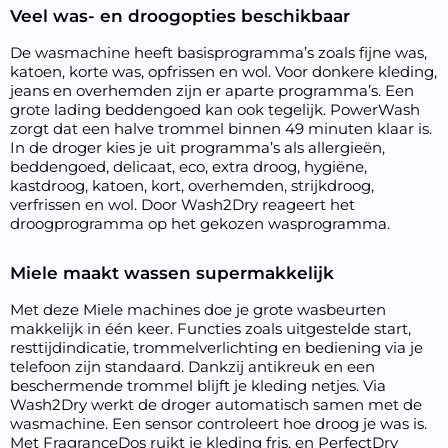
Veel was- en droogopties beschikbaar
De wasmachine heeft basisprogramma’s zoals fijne was,
katoen, korte was, opfrissen en wol. Voor donkere kleding,
jeans en overhemden zijn er aparte programma’s. Een
grote lading beddengoed kan ook tegelijk. PowerWash
zorgt dat een halve trommel binnen 49 minuten klaar is.
In de droger kies je uit programma’s als allergieën,
beddengoed, delicaat, eco, extra droog, hygiëne,
kastdroog, katoen, kort, overhemden, strijkdroog,
verfrissen en wol. Door Wash2Dry reageert het
droogprogramma op het gekozen wasprogramma.
Miele maakt wassen supermakkelijk
Met deze Miele machines doe je grote wasbeurten
makkelijk in één keer. Functies zoals uitgestelde start,
resttijdindicatie, trommelverlichting en bediening via je
telefoon zijn standaard. Dankzij antikreuk en een
beschermende trommel blijft je kleding netjes. Via
Wash2Dry werkt de droger automatisch samen met de
wasmachine. Een sensor controleert hoe droog je was is.
Met FragranceDos ruikt je kleding fris, en PerfectDry