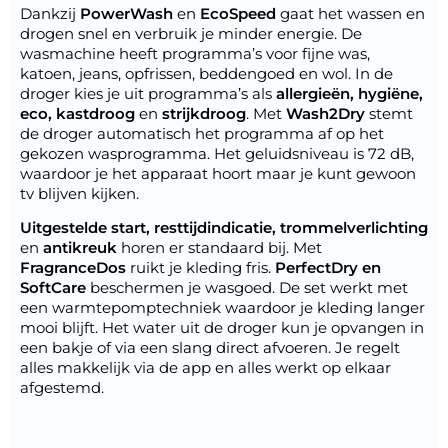
Dankzij
PowerWash
en
EcoSpeed
gaat het wassen en
drogen snel en verbruik je minder energie. De
wasmachine heeft programma’s voor fijne was,
katoen, jeans, opfrissen, beddengoed en wol. In de
droger kies je uit programma’s als
allergieën, hygiëne,
eco, kastdroog
en
strijkdroog
. Met
Wash2Dry
stemt
de droger automatisch het programma af op het
gekozen wasprogramma. Het geluidsniveau is 72 dB,
waardoor je het apparaat hoort maar je kunt gewoon
tv blijven kijken.
Uitgestelde start, resttijdindicatie, trommelverlichting
en
antikreuk
horen er standaard bij. Met
FragranceDos
ruikt je kleding fris.
PerfectDry en
SoftCare
beschermen je wasgoed. De set werkt met
een warmtepomptechniek waardoor je kleding langer
mooi blijft. Het water uit de droger kun je opvangen in
een bakje of via een slang direct afvoeren. Je regelt
alles makkelijk via de app en alles werkt op elkaar
afgestemd.