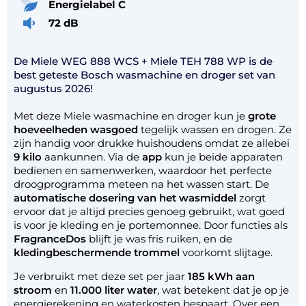
Energielabel C
72 dB
De Miele WEG 888 WCS + Miele TEH 788 WP is de
best geteste Bosch wasmachine en droger set van
augustus 2026!
Met deze Miele wasmachine en droger kun je
grote
hoeveelheden wasgoed
tegelijk wassen en drogen. Ze
zijn handig voor drukke huishoudens omdat ze allebei
9 kilo
aankunnen. Via de
app
kun je beide apparaten
bedienen en samenwerken, waardoor het perfecte
droogprogramma meteen na het wassen start. De
automatische dosering van het wasmiddel
zorgt
ervoor dat je altijd precies genoeg gebruikt, wat goed
is voor je kleding en je portemonnee. Door functies als
FragranceDos
blijft je was fris ruiken, en de
kledingbeschermende trommel
voorkomt slijtage.
Je verbruikt met deze set per jaar
185 kWh aan
stroom
en
11.000 liter water
, wat betekent dat je op je
energierekening en waterkosten bespaart. Over een