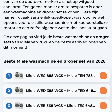
een van de duurdere merken als het op witgoed
aankomt. Een goede manier om te besparen is door
een wasmachine en droger set te kopen. Deze zijn
namelijk vaak aanzienlijk goedkoper, waardoor je wel
opeens voor die stille wasmachine met koolborstelloze
motor en een zelfreinigende wasmiddellade kunt gaan.
Op deze pagina vind je de
beste wasmachine en droger
sets van Miele
van 2026 en de beste aanbiedingen van
dit moment!
Beste Miele wasmachine en droger set van 2026
1
Miele WEG 888 WCS + Miele TEH 788
WP
2
Miele WED 388 WCS + Miele TED 648
WP
3
Miele WEB 368 WCS + Miele TEC 648
WP