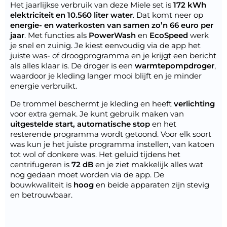
Het jaarlijkse verbruik van deze Miele set is
172 kWh
elektriciteit en 10.560 liter water
. Dat komt neer op
energie- en waterkosten van samen zo’n 66 euro per
jaar
. Met functies als
PowerWash
en
EcoSpeed
werk
je snel en zuinig. Je kiest eenvoudig via de app het
juiste was- of droogprogramma en je krijgt een bericht
als alles klaar is. De droger is een
warmtepompdroger
,
waardoor je kleding langer mooi blijft en je minder
energie verbruikt.
De trommel beschermt je kleding en heeft
verlichting
voor extra gemak. Je kunt gebruik maken van
uitgestelde start, automatische stop
en het
resterende programma wordt getoond. Voor elk soort
was kun je het juiste programma instellen, van katoen
tot wol of donkere was. Het geluid tijdens het
centrifugeren is
72 dB
en je ziet makkelijk alles wat
nog gedaan moet worden via de app. De
bouwkwaliteit is
hoog
en beide apparaten zijn stevig
en betrouwbaar.