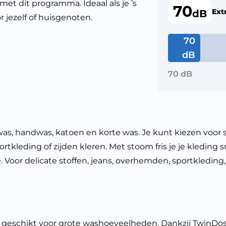
met dit programma. Ideaal als je ’s
70
Extr
dB
 jezelf of huisgenoten.
70
dB
70 dB
was, handwas, katoen en korte was. Je kunt kiezen voor
tkleding of zijden kleren. Met stoom fris je je kleding s
Voor delicate stoffen, jeans, overhemden, sportkleding,
geschikt voor grote washoeveelheden. Dankzij TwinDos 