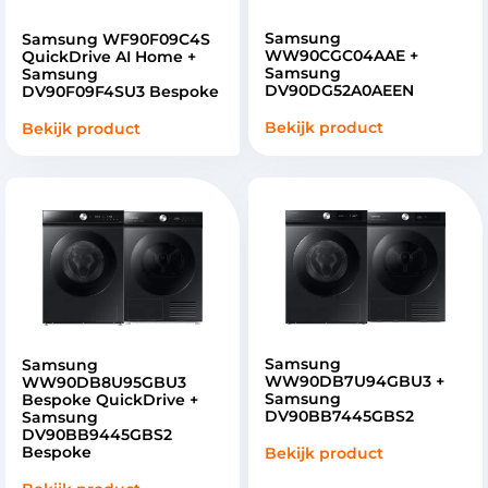
Samsung
Samsung WF90F09C4S
WW90CGC04AAE +
QuickDrive AI Home +
Samsung
Samsung
DV90DG52A0AEEN
DV90F09F4SU3 Bespoke
Bekijk product
Bekijk product
Samsung
Samsung
WW90DB7U94GBU3 +
WW90DB8U95GBU3
Samsung
Bespoke QuickDrive +
DV90BB7445GBS2
Samsung
DV90BB9445GBS2
Bespoke
Bekijk product