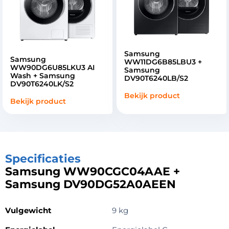
Samsung
Samsung
WW11DG6B85LBU3 +
WW90DG6U85LKU3 AI
Samsung
Wash + Samsung
DV90T6240LB/S2
DV90T6240LK/S2
Bekijk product
Bekijk product
Specificaties
Samsung WW90CGC04AAE +
Samsung DV90DG52A0AEEN
Vulgewicht
9 kg