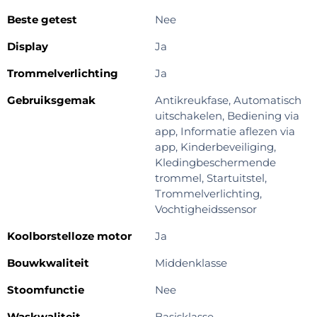
Beste getest
Nee
Display
Ja
Trommelverlichting
Ja
Gebruiksgemak
Antikreukfase, Automatisch
uitschakelen, Bediening via
app, Informatie aflezen via
app, Kinderbeveiliging,
Kledingbeschermende
trommel, Startuitstel,
Trommelverlichting,
Vochtigheidssensor
Koolborstelloze motor
Ja
Bouwkwaliteit
Middenklasse
Stoomfunctie
Nee
Waskwaliteit
Basisklasse