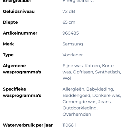
Energielabel
Energielabel C
Geluidsniveau
72 dB
Diepte
65 cm
Artikelnummer
960485
Merk
Samsung
Type
Voorlader
Algemene
Fijne was, Katoen, Korte
wasprogramma's
was, Opfrissen, Synthetisch,
Wol
Specifieke
Allergieën, Babykleding,
wasprogramma's
Beddengoed, Donkere was,
Gemengde was, Jeans,
Outdoorkleding,
Overhemden
Waterverbruik per jaar
11066 l