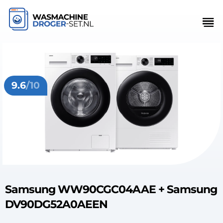
9.6
/10
Samsung WW90CGC04AAE + Samsung
DV90DG52A0AEEN